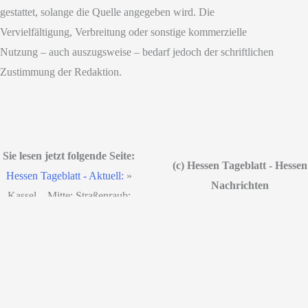
gestattet, solange die Quelle angegeben wird. Die
Vervielfältigung, Verbreitung oder sonstige kommerzielle
Nutzung – auch auszugsweise – bedarf jedoch der schriftlichen
Zustimmung der Redaktion.
Sie lesen jetzt folgende Seite:
(c) Hessen Tageblatt - Hessen
Hessen Tageblatt - Aktuell:
»
Nachrichten
Kassel – Mitte: Straßenraub:
Das aktuelle Hessenmagazin
Unbekannter verletzt 70-
und Hessen News
Jährige beim Handtaschenraub
© Korsten Media & Digital
Solutions - Hamburg