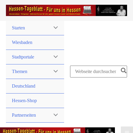
Zum
Inhalt
springen
Starten
Wiesbaden
Stadtportale
Search
Themen
for:
Deutschland
Hessen-Shop
Partnerseiten