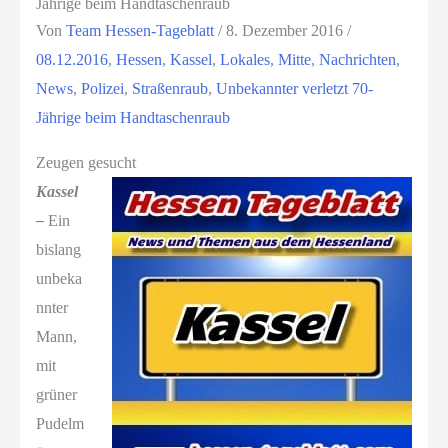
Jährige beim Handtaschenraub
Von
Team Hessen-Tageblatt
/
8. Dezember 2016
/
08.12.2016
,
Hessen
,
Kassel
,
Lokales
,
Mitte
,
Nachrichten
,
News
,
Polizei
,
Straßenraub
,
Unbekannter verletzt 70-
Jährige beim Handtaschenraub
Zeugen gesucht
Kassel
–
Ein
bislang
unbeka
nnter
Mann,
mit
grüner
Pudelm