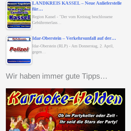
LANDKREIS KASSEL – Neue Anlieferstelle
für…
Region Kassel - "Der vom Kreistag beschlossene
Gebührenerlass…
Idar-Oberstein – Verkehrsunfall auf der…
Idar-Oberstein (RLP) - Am Donnerstag, 2. April,
gegen…
Wir haben immer gute Tipps…