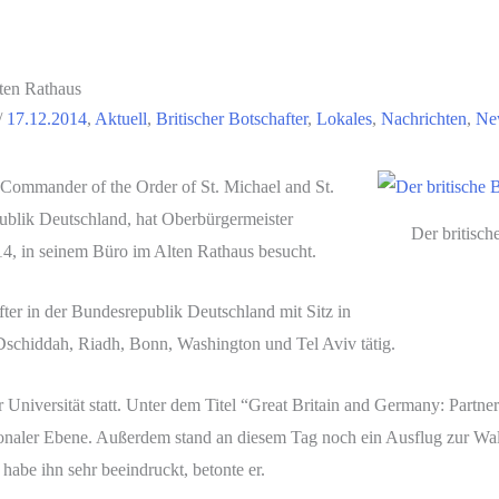
lten Rathaus
/
17.12.2014
,
Aktuell
,
Britischer Botschafter
,
Lokales
,
Nachrichten
,
Ne
ommander of the Order of St. Michael and St.
publik Deutschland, hat Oberbürgermeister
Der britisch
, in seinem Büro im Alten Rathaus besucht.
ter in der Bundesrepublik Deutschland mit Sitz in
 Dschiddah, Riadh, Bonn, Washington und Tel Aviv tätig.
niversität statt. Unter dem Titel “Great Britain and Germany: Partners
ionaler Ebene. Außerdem stand an diesem Tag noch ein Ausflug zur Wal
abe ihn sehr beeindruckt, betonte er.