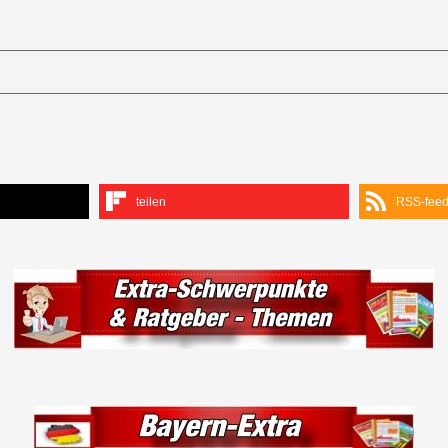
teilen
RSS-fee