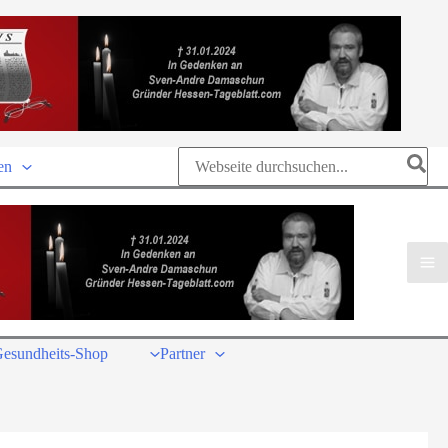
Search
en
for:
esundheits-Shop
Partner