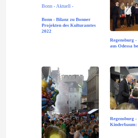
Bonn - Bilanz zu Bonner
Projekten des Kulturamtes
2022
Regensburg -
aus Odessa b
Regensburg -
Kinderbaum: