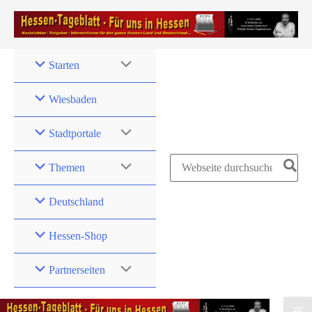
Zum
Inhalt
springen
Starten
Wiesbaden
Stadtportale
Search
Themen
for:
Deutschland
Hessen-Shop
Partnerseiten